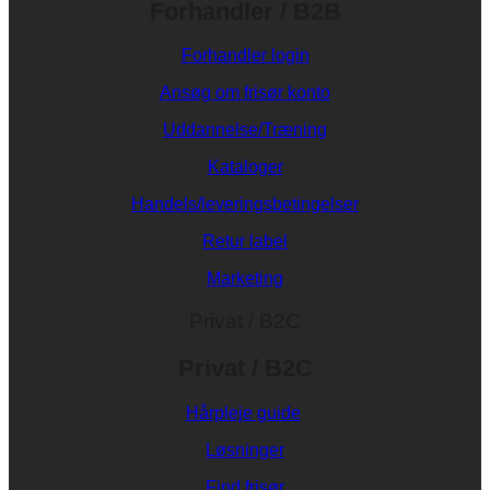
Forhandler / B2B
Forhandler login
Ansøg om frisør konto
Uddannelse/Træning
Kataloger
Handels/leveringsbetingelser
Retur label
Marketing
Privat / B2C
Privat / B2C
Hårpleje guide
Løsninger
Find frisør