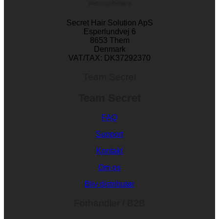
Webshop/Betaling
Secret Hair Solution ApS
Esperlundvej 6
8653 Them
Denmark
VAT/TAX: DK37292370
Team Secret
Team Secret
FAQ
Support
Kontakt
Om os
Bliv distributør
Forhandler / B2B