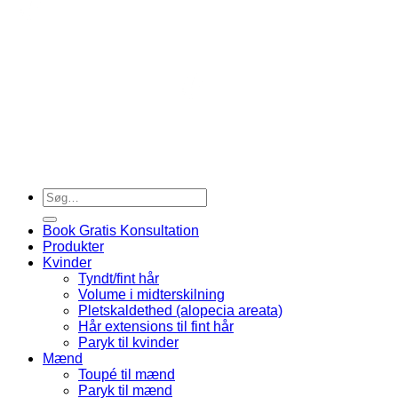
S
Copyright 2026 ©
SECRET HAIR SOLUTION APS
M
D
Copyright 2026 ©
SECRET HAIR SOLUTION APS
Søg
efter:
Book Gratis Konsultation
Produkter
Kvinder
Tyndt/fint hår
Volume i midterskilning
Pletskaldethed (alopecia areata)
Hår extensions til fint hår
Paryk til kvinder
Mænd
Toupé til mænd
Paryk til mænd