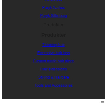
Paryk Aarhus
Paryk Silkeborg
Produkter
Produkter
Thinning hair
Excessive hair loss
Custom made hair piece
Hair extensions
Styling & Haircare
Tools and Accessories
V
P