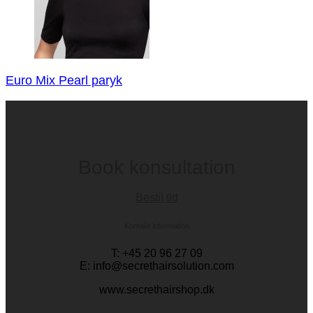
Euro Mix Pearl paryk
Book konsultation
Bestil tid
Kontakt information
T: +45 20 96 27 09
E: info@secrethairsolution.com
www.secrethairshop.dk