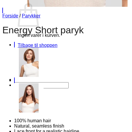
Forside
/
Parykker
Energy Short paryk
Ingen varer i kurven.
Tilbage til shoppen
Søg
efter:
100% human hair
Natural, seamless finish
Lace front for a realistic hairline