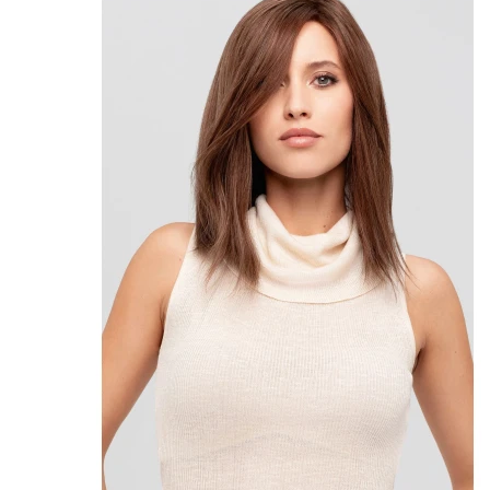
Produkter
Kvinder
Tyndt/fint hår
Volume i midterskilning
Pletskaldethed (alopecia areata)
Hår extensions til fint hår
Paryk til kvinder
Mænd
Toupé til mænd
Paryk til mænd
Pletskaldethed mænd (alopecia areata)
Tilskud til paryk
Book Gratis Konsultation
Kurv
Kurv