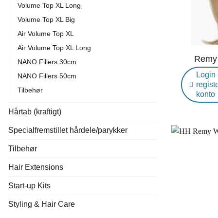
Volume Top XL Long
Volume Top XL Big
Air Volume Top XL
Air Volume Top XL Long
Remy 
NANO Fillers 30cm
Login 
NANO Fillers 50cm
regist
Tilbehør
konto
Hårtab (kraftigt)
Specialfremstillet hårdele/parykker
Tilbehør
Hair Extensions
Start-up Kits
Styling & Hair Care