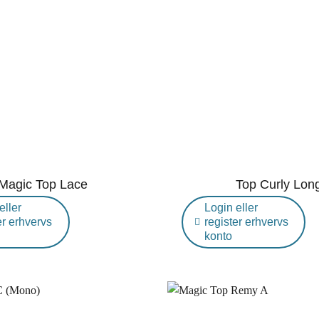
Magic Top Lace
Top Curly Lon
eller
Login eller
er erhvervs
register erhvervs
konto