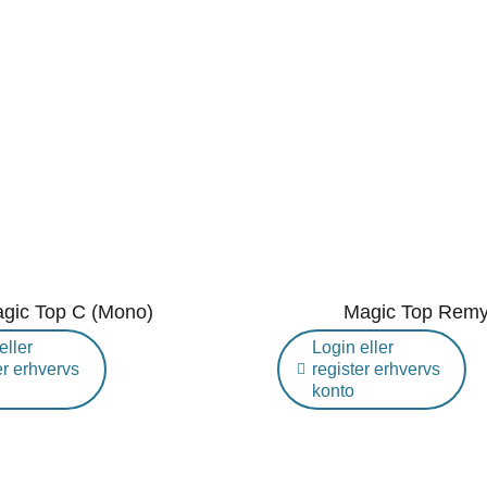
gic Top C (Mono)
Magic Top Remy
eller
Login eller
er erhvervs
register erhvervs
konto