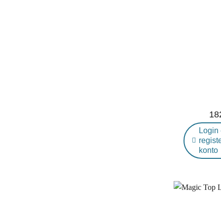
18
Login 
regist
konto