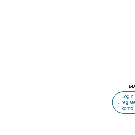
Ma
Login 
regist
konto