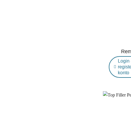
Rem
Login 
regist
konto