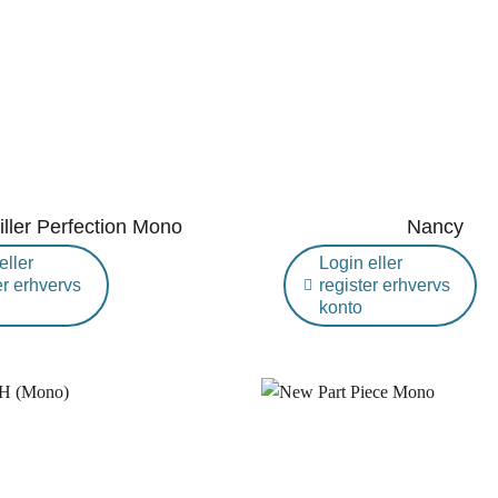
iller Perfection Mono
Nancy
eller
Login eller
er erhvervs
register erhvervs
konto