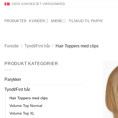
Fortsæt
100% DANSKEJET VIRKSOMHED
til
indhold
PRODUKTER
KVINDER
MÆND
TILSKUD TIL PARYK
Forside
/
Tyndt/Fint hår
/
Hair Toppers med clips
PRODUKT KATEGORIER
Parykker
Tyndt/Fint hår
Hair Toppers med clips
Volume Top Normal
Volume Top XL