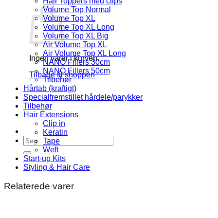
Hair Toppers med clips
Volume Top Normal
Volume Top XL
Volume Top XL Long
Volume Top XL Big
Air Volume Top XL
Air Volume Top XL Long
Ingen varer i kurven.
NANO Fillers 30cm
NANO Fillers 50cm
Tilbage til shoppen
Tilbehør
Hårtab (kraftigt)
Specialfremstillet hårdele/parykker
Tilbehør
Hair Extensions
Clip in
Keratin
Søg
Tape
efter:
Weft
Start-up Kits
Styling & Hair Care
Relaterede varer