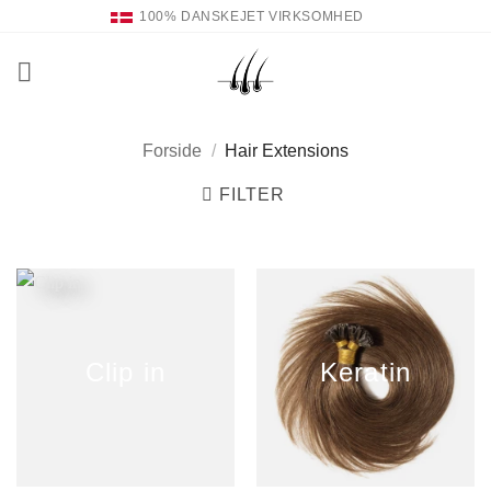
Fortsæt
100% DANSKEJET VIRKSOMHED
til
indhold
Forside
/
Hair Extensions
FILTER
Clip in
Keratin