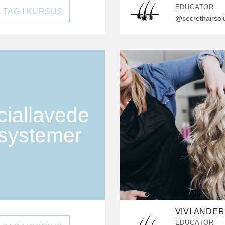
EDUCATOR
LTAG I KURSUS
@secrethairsol
iallavede
systemer
VIVI ANDE
EDUCATOR