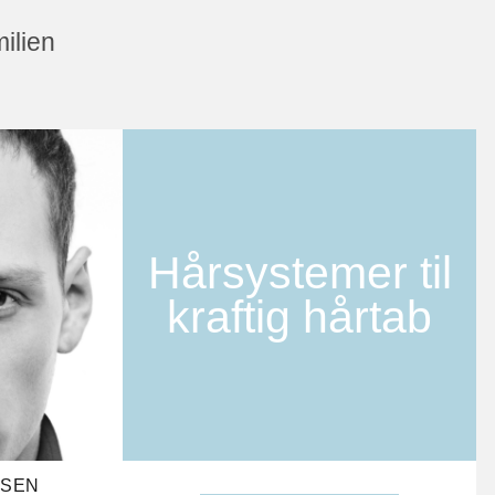
milien
Hårsystemer til
kraftig hårtab
RSEN