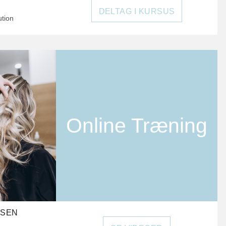
DELTAG I KURSUS
ution
Online Træning
RSEN