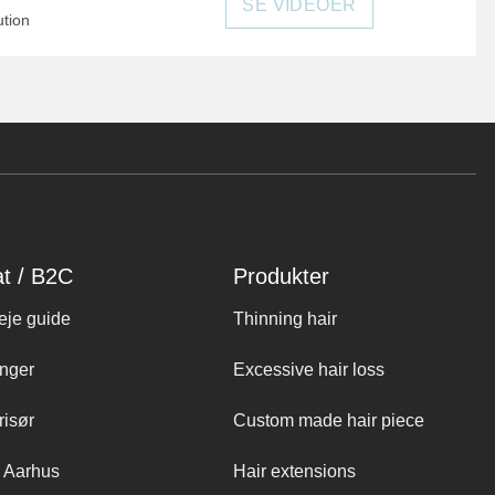
SE VIDEOER
ution
at / B2C
Produkter
eje guide
Thinning hair
nger
Excessive hair loss
risør
Custom made hair piece
 Aarhus
Hair extensions