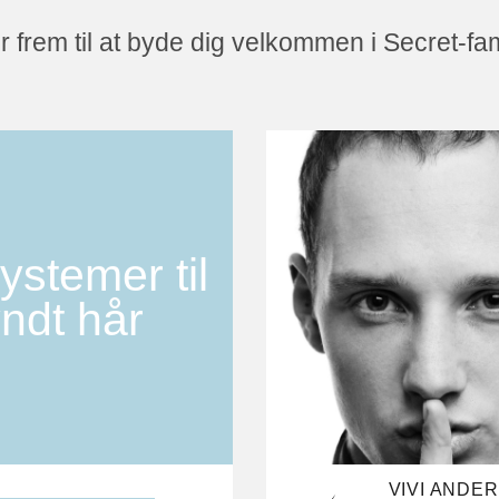
r frem til at byde dig velkommen i Secret-fa
ystemer til
yndt hår
VIVI ANDE