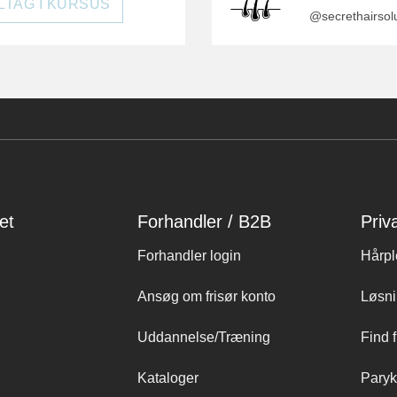
LTAG I KURSUS
@secrethairsol
et
Forhandler / B2B
Priv
Forhandler login
Hårpl
Ansøg om frisør konto
Løsni
Uddannelse/Træning
Find f
Kataloger
Paryk