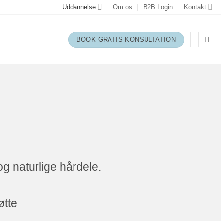
Uddannelse
Om os
B2B Login
Kontakt
BOOK GRATIS KONSULTATION
og naturlige hårdele.
øtte