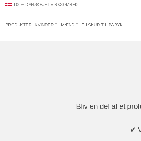
Fortsæt
100% DANSKEJET VIRKSOMHED
til
indhold
PRODUKTER
KVINDER
MÆND
TILSKUD TIL PARYK
Bliv en del af et pr
✔ V