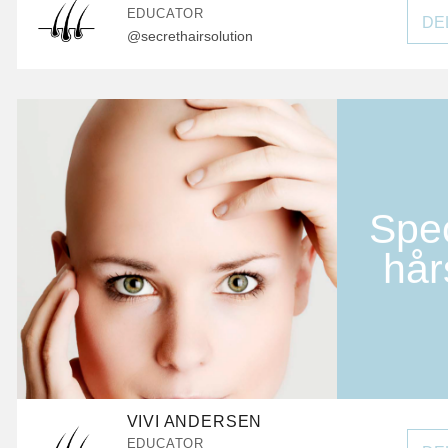
EDUCATOR
DE
@secrethairsolution
Spec
hår
VIVI ANDERSEN
EDUCATOR