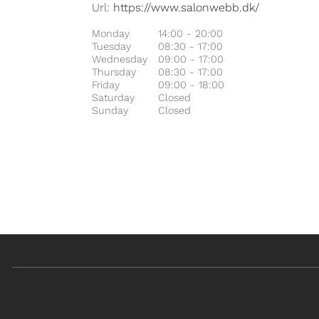
Url:
https://www.salonwebb.dk/
Monday
14:00 - 20:00
Tuesday
08:30 - 17:00
Wednesday
09:00 - 17:00
Thursday
08:30 - 17:00
Friday
09:00 - 18:00
Saturday
Closed
Sunday
Closed