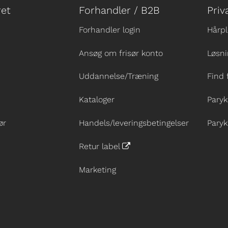
et
Forhandler / B2B
Priv
Forhandler login
Hårpl
Ansøg om frisør konto
Løsni
Uddannelse/Træning
Find 
Kataloger
Paryk
ør
Handels/leveringsbetingelser
Paryk
Retur label
Marketing