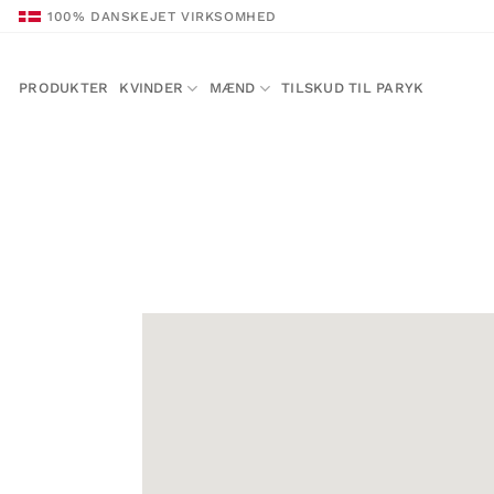
Fortsæt
100% DANSKEJET VIRKSOMHED
til
indhold
PRODUKTER
KVINDER
MÆND
TILSKUD TIL PARYK